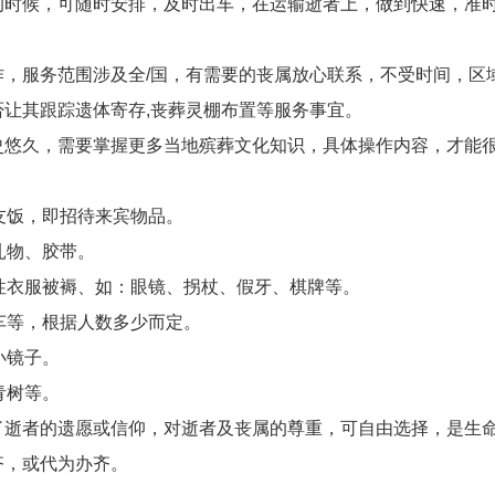
的时候，可随时安排，及时出车，在运输逝者上，做到快速，准
作，服务范围涉及全/国，有需要的丧属放心联系，不受时间，区
让其跟踪遗体寄存,丧葬灵棚布置等服务事宜。
史悠久，需要掌握更多当地殡葬文化知识，具体操作内容，才能
友饭，即招待来宾物品。
扎物、胶带。
性衣服被褥、如：眼镜、拐杖、假牙、棋牌等。
车等，根据人数多少而定。
小镜子。
青树等。
了逝者的遗愿或信仰，对逝者及丧属的尊重，可自由选择，是生
齐，或代为办齐。