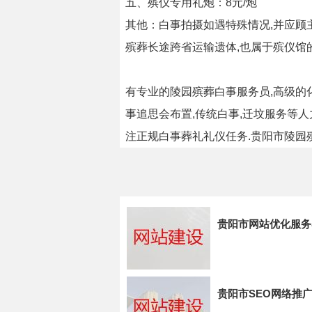
五、殡仪专用礼炮：8元/炮
其他：白事拍摄如遇特殊情况,并应顾主
殡葬长途跨省运输遗体,也属于殡仪馆
有专业的陵园殡葬白事服务员,高级的化
事追思会布置,传统白事,迁坟服务等
注正规白事葬礼礼仪任务.贵阳市陵园殡
贵阳市网站优化服务
贵阳市SEO网络推