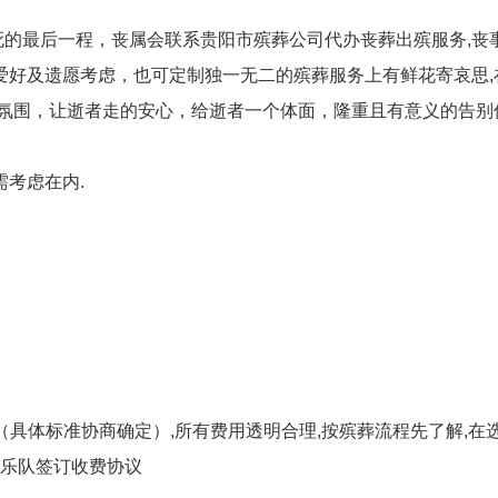
的最后一程，丧属会联系贵阳市殡葬公司代办丧葬出殡服务,丧
爱好及遗愿考虑，也可定制独一无二的殡葬服务上有鲜花寄哀思,
的氛围，让逝者走的安心，给逝者一个体面，隆重且有意义的告别
需考虑在内.
次（具体标准协商确定）,所有费用透明合理,按殡葬流程先了解,在
前与乐队签订收费协议