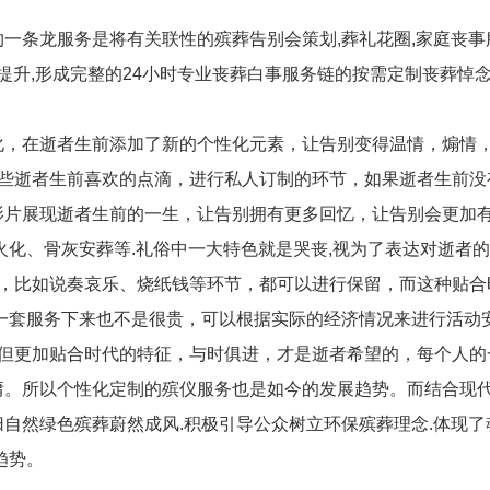
一条龙服务是将有关联性的殡葬告别会策划,葬礼花圈,家庭丧事服
提升,形成完整的24小时专业丧葬白事服务链的按需定制丧葬悼念
化，在逝者生前添加了新的个性化元素，让告别变得温情，煽情
些逝者生前喜欢的点滴，进行私人订制的环节，如果逝者生前没
影片展现逝者生前的一生，让告别拥有更多回忆，让告别会更加
火化、骨灰安葬等.礼俗中一大特色就是哭丧,视为了表达对逝者的
留，比如说奏哀乐、烧纸钱等环节，都可以进行保留，而这种贴合
一套服务下来也不是很贵，可以根据实际的经济情况来进行活动
，但更加贴合时代的特征，与时俱进，才是逝者希望的，每个人的
。所以个性化定制的殡仪服务也是如今的发展趋势。而结合现代
自然绿色殡葬蔚然成风.积极引导公众树立环保殡葬理念.体现了
趋势。