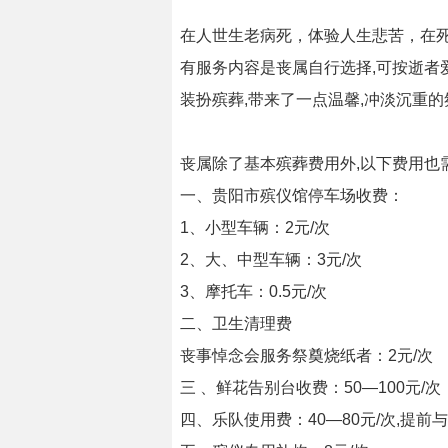
在人世生老病死，体验人生悲苦，在死
有服务内容是丧属自行选择,可按逝者
装扮殡葬,带来了一点温馨,冲淡沉重
丧属除了基本殡葬费用外,以下费用也
一、贵阳市殡仪馆停车场收费：
1、小型车辆：2元/次
2、大、中型车辆：3元/次
3、摩托车：0.5元/次
二、卫生清理费
丧事悼念会服务祭奠烧纸者：2元/次
三 、鲜花告别台收费：50—100元/
四、乐队使用费：40—80元/次,提