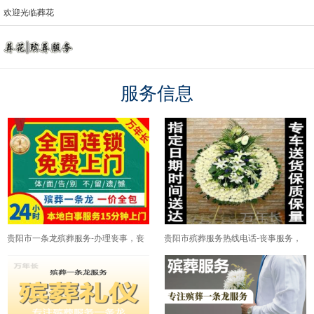
欢迎光临葬花
服务信息
贵阳市一条龙殡葬服务-办理丧事，丧
贵阳市殡葬服务热线电话-丧事服务，
礼灵棚
出租冰棺