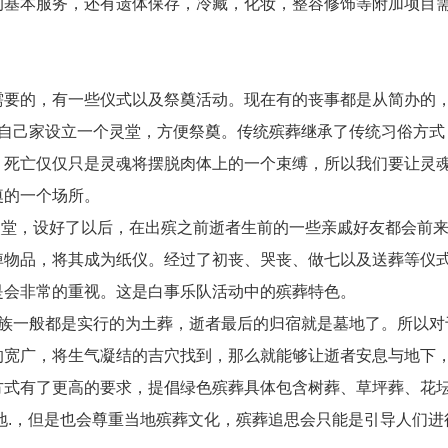
的基本服务，还有遗体保存，冷藏，化妆，整容修饰等附加项目
需要的，有一些仪式以及祭奠活动。现在有的丧事都是从简办的
在自己家设立一个灵堂，方便祭奠。传统殡葬继承了传统习俗方式
，死亡仅仅只是灵魂将摆脱肉体上的一个束缚，所以我们要让灵
奠的一个场所。
灵堂，设好了以后，在出殡之前逝者生前的一些亲戚好友都会前
悼物品，将其成为纸仪。经过了初丧、哭丧、做七以及送葬等仪
是会非常的重视。这是白事乐队活动中的殡葬特色。
汉族一般都是实行的为土葬，逝者最后的归宿就是墓地了。所以对
的宽广，将生气凝结的吉穴找到，那么就能够让逝者安息与地下
方式有了更高的要求，提倡绿色殡葬具体包含树葬、草坪葬、花坛
地.，但是也会尊重当地殡葬文化，殡葬追思会只能是引导人们进