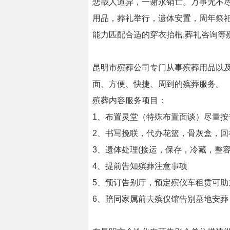
悲哉人道异，一谢永销亡。万事无不
用品，葬礼举行，遗体安置，周年祭祀
能力匹配合适的穿衣抬棺,葬礼咨询等
昆明市殡葬公司专门从事殡葬用品以
面、方便、快捷、周到的殡葬服务。
殡葬内容服务项目：
1、布置灵堂（特殊布置面谈）尽量按
2、书写挽联，代办花篮，骨灰盒，回
3、遗体处理(接运，保存，冷藏，整
4、提前告知殡葬注意事项
5、预订告别厅，预定殡仪车租赁可
6、陪同家属前去殡仪馆告别墓地安葬