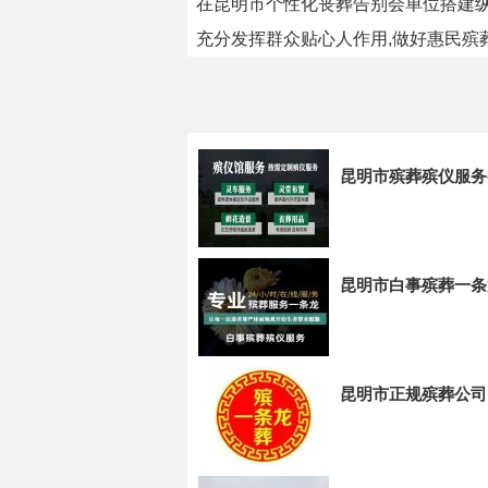
在昆明市个性化丧葬告别会单位搭建纵
充分发挥群众贴心人作用,做好惠民殡
昆明市殡葬殡仪服务
昆明市白事殡葬一条
昆明市正规殡葬公司