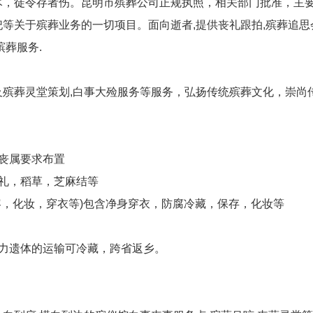
尽，徒令存者伤。昆明市殡葬公司正规执照，相关部门批准，主
等关于殡葬业务的一切项目。面向逝者,提供丧礼跟拍,殡葬追思
殡葬服务.
及殡葬灵堂策划,白事大殓服务等服务，弘扬传统殡葬文化，崇尚
丧属要求布置
礼，稻草，芝麻结等
容，化妆，穿衣等)包含净身穿衣，防腐冷藏，保存，化妆等
助力遗体的运输可冷藏，跨省返乡。