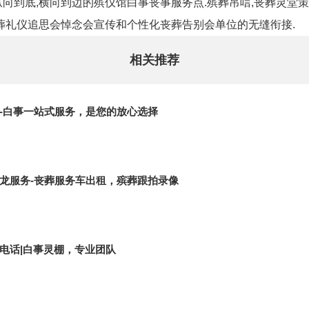
向到底,横向到边的殡仪馆白事丧事服务点.殡葬吊唁,丧葬灵堂策划
葬礼仪追思会悼念会宣传和个性化丧葬告别会单位的无缝衔接.
相关推荐
-白事一站式服务，是您的放心选择
龙服务-丧葬服务车出租，殡葬跟拍录像
电话|白事灵棚，专业团队