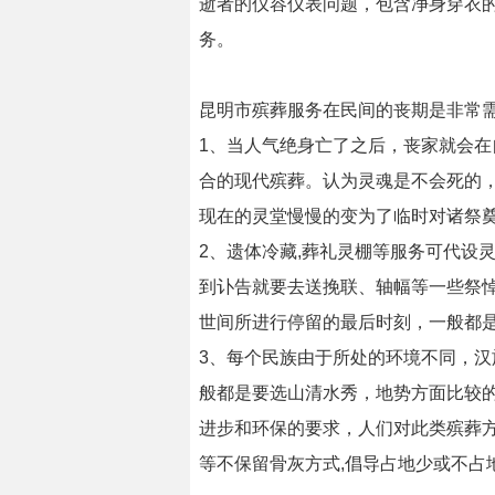
逝者的仪容仪表问题，包含净身穿衣
务。
昆明市殡葬服务在民间的丧期是非常
1、当人气绝身亡了之后，丧家就会
合的现代殡葬。认为灵魂是不会死的
现在的灵堂慢慢的变为了临时对诸祭
2、遗体冷藏,葬礼灵棚等服务可代设
到讣告就要去送挽联、轴幅等一些祭
世间所进行停留的最后时刻，一般都
3、每个民族由于所处的环境不同，
般都是要选山清水秀，地势方面比较
进步和环保的要求，人们对此类殡葬
等不保留骨灰方式,倡导占地少或不占