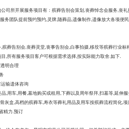
公司所开展服务项目有：殡葬告别会策划,丧葬悼念会服务,丧礼拍摄
业服务团队提前预约预约,灵牌,随葬品,遗像制作,遗像放大各项便
殡葬告别会,丧葬灵堂,丧事告别会,白事拍摄,移坟等殡葬行业标
目,所有服务项目客户可根据需求选择,按实际能力取舍.如下.
费透明合理
务
省运输遗体咨询
品,用车,用餐,墓地购买或租用,下葬以及周年祭拜,扫墓等,延伸服
的骨灰盒,高档的殡葬车,寿衣等葬礼用品及用车按殡葬流程简化,项
省精力.预订