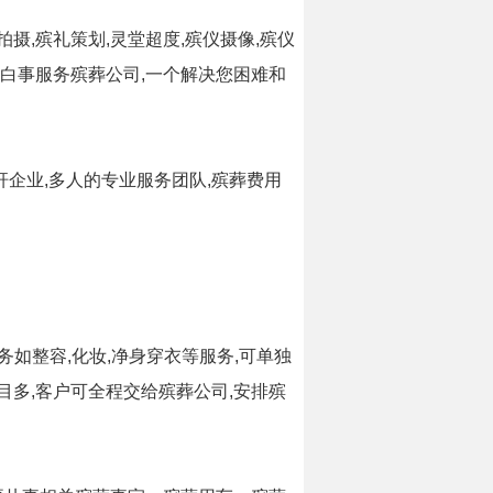
,殡礼策划,灵堂超度,殡仪摄像,殡仪
民白事服务殡葬公司,一个解决您困难和
杆企业,多人的专业服务团队,殡葬费用
务如整容,化妆,净身穿衣等服务,可单独
目多,客户可全程交给殡葬公司,安排殡