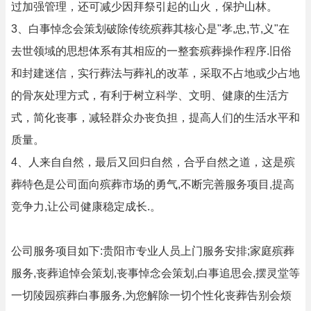
过加强管理，还可减少因拜祭引起的山火，保护山林。
3、白事悼念会策划破除传统殡葬其核心是"孝,忠,节,义"在
去世领域的思想体系有其相应的一整套殡葬操作程序.旧俗
和封建迷信，实行葬法与葬礼的改革，采取不占地或少占地
的骨灰处理方式，有利于树立科学、文明、健康的生活方
式，简化丧事，减轻群众办丧负担，提高人们的生活水平和
质量。
4、人来自自然，最后又回归自然，合乎自然之道，这是殡
葬特色是公司面向殡葬市场的勇气,不断完善服务项目,提高
竞争力,让公司健康稳定成长.。
公司服务项目如下:贵阳市专业人员上门服务安排;家庭殡葬
服务,丧葬追悼会策划,丧事悼念会策划,白事追思会,摆灵堂等
一切陵园殡葬白事服务,为您解除一切个性化丧葬告别会烦