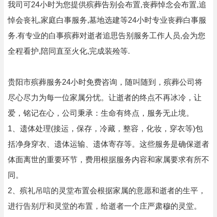
我司可24小时为您提供殡葬告别会布置,丧葬悼念会布置,追
悼会丧礼,家庭白事服务,墓地选建等24小时专业丧葬白事服
务.有专业的白事殡葬对逝者追思告别服务工作人员,会为您
全程看护,陪同直至火化,完成装殓等.
贵阳市殡葬服务24小时免费咨询，随叫随到，殡葬公司将
尽心尽力为每一位家属分忧。让逝者的终点不再冰冷，让
爱，铭记在心，公司秉承：生命有终点，服务无止境。
1、遗体处理(接运，保存，冷藏，整容，化妆，穿衣等)包
括净身穿衣、遗体运输、遗体寄存等。这些服务是确保逝者
体面离世的重要环节，费用根据服务内容和家属要求有所不
同。
2、殡礼吊唁的灵堂布置会根据家属的意愿和逝者的生平，
进行告别厅和灵堂的布置，给逝者一个庄严肃穆的灵堂。