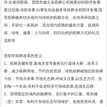
详,生者得慰藉。贵阳市修文县殡葬公司能更好的陪伴丧属
度过悲痛,传统丧事,白事告别会服务等殡葬全程陪伴丧属,指
导殡葬服务结合现代与传统的殡葬文化，在传承和创新之
间，开辟出一条新的，适合现代殡葬的服务方案，提倡环
保，绿色，健康，人与自然，回归自然的殡葬方式的礼仪,
流程等.
贵阳市殡葬改革的意义
1、殡葬灵棚布置,墓地灵堂等服务实行遗体火葬，改革土
葬，减少殡葬用地，节约自然资源，绿色殡葬破除旧的丧葬
习俗，节俭办丧事,节地生态葬,环保又庄重.以生态方式，告
别每一个生命.有利于促进经济可持续发展,提倡生态葬。
2、清理限定区域内的散葬坟，实行集中到公墓、骨灰楼
（堂）安置，有利于加强生态环境保护，改善投资环境。通