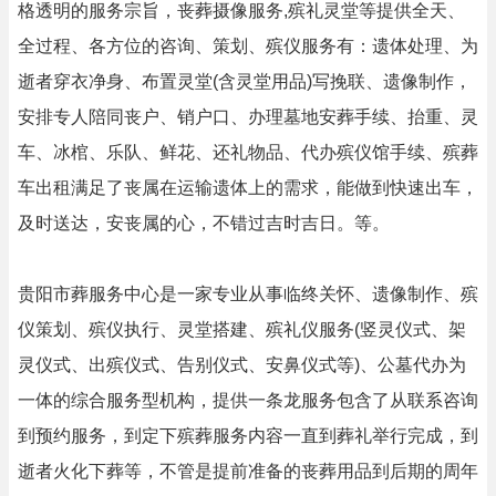
格透明的服务宗旨，丧葬摄像服务,殡礼灵堂等提供全天、
全过程、各方位的咨询、策划、殡仪服务有：遗体处理、为
逝者穿衣净身、布置灵堂(含灵堂用品)写挽联、遗像制作，
安排专人陪同丧户、销户口、办理墓地安葬手续、抬重、灵
车、冰棺、乐队、鲜花、还礼物品、代办殡仪馆手续、殡葬
车出租满足了丧属在运输遗体上的需求，能做到快速出车，
及时送达，安丧属的心，不错过吉时吉日。等。
贵阳市葬服务中心是一家专业从事临终关怀、遗像制作、殡
仪策划、殡仪执行、灵堂搭建、殡礼仪服务(竖灵仪式、架
灵仪式、出殡仪式、告别仪式、安鼻仪式等)、公墓代办为
一体的综合服务型机构，提供一条龙服务包含了从联系咨询
到预约服务，到定下殡葬服务内容一直到葬礼举行完成，到
逝者火化下葬等，不管是提前准备的丧葬用品到后期的周年