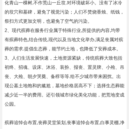
化青山一棵树,不作荒山一丘坟.对环境破坏小。没有了冰冷
的坟穴和墓碑，避免了视觉污染；人们不焚烧香烛、纸钱，
祭扫方式更加文明，也避免了空气的污染。
2、现代殡葬在服务行业属于特殊行业,所提供的内容,均带
有殡葬特色,结合传统,现代以及当地文化举办,满足丧属对殡
葬的需求.提倡生态葬，能节约土地，也降低了安葬成本。
3、人们生活发展快速，土地资源紧缺，传统殡葬大致包括
初终、招魂、设床、沐浴、装扮、报丧、置灵牌、小殓、吊
丧、大殓、朝夕哭奠、备椁等等.给不少城市带来困扰。出
现公墓土地饱和的尴尬，墓地价格居高不下；选择生态葬能
减少近一半的费用。还引领城市绿化美化功能，把荒地变成
公园。
殡葬追悼会布置,丧葬灵堂策划,丧事追悼会布置,白事灵棚,净