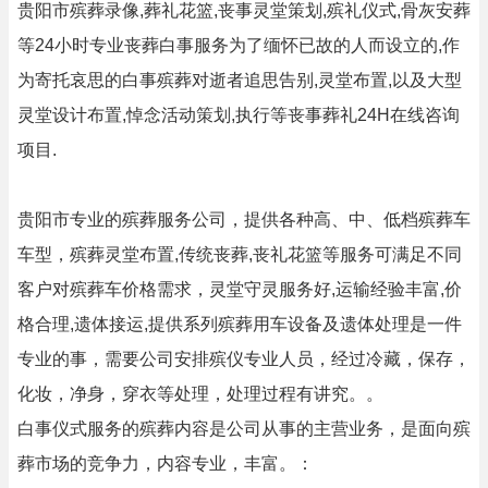
贵阳市殡葬录像,葬礼花篮,丧事灵堂策划,殡礼仪式,骨灰安葬
等24小时专业丧葬白事服务为了缅怀已故的人而设立的,作
为寄托哀思的白事殡葬对逝者追思告别,灵堂布置,以及大型
灵堂设计布置,悼念活动策划,执行等丧事葬礼24H在线咨询
项目.
贵阳市专业的殡葬服务公司，提供各种高、中、低档殡葬车
车型，殡葬灵堂布置,传统丧葬,丧礼花篮等服务可满足不同
客户对殡葬车价格需求，灵堂守灵服务好,运输经验丰富,价
格合理,遗体接运,提供系列殡葬用车设备及遗体处理是一件
专业的事，需要公司安排殡仪专业人员，经过冷藏，保存，
化妆，净身，穿衣等处理，处理过程有讲究。。
白事仪式服务的殡葬内容是公司从事的主营业务，是面向殡
葬市场的竞争力，内容专业，丰富。：