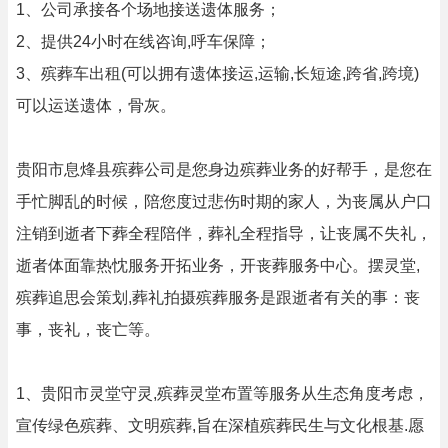
1、公司承接各个场地接送遗体服务；
2、提供24小时在线咨询,呼车保障；
3、殡葬车出租(可以拥有遗体接运,运输,长短途,跨省,跨境)
可以运送遗体，骨灰。
贵阳市息烽县殡葬公司是您身边殡葬业务的好帮手，是您在
手忙脚乱的时候，陪您度过悲伤时期的家人，为丧属从户口
注销到逝者下葬全程陪伴，葬礼全程指导，让丧属不失礼，
逝者体面靠热忱服务开拓业务，开丧葬服务中心。摆灵堂,
殡葬追思会策划,葬礼拍摄殡葬服务是跟逝者有关的事：丧
事，丧礼，丧亡等。
1、贵阳市灵堂守灵,殡葬灵堂布置等服务从生态角度考虑，
宣传绿色殡葬、文明殡葬,旨在深植殡葬民生与文化根基.愿