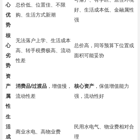
心
总价低、位置佳、不限
好、生活成本低、金融属性
优
购、生活方式新潮
强
势
核
无法落户上学、生活成本
心
总价高，同等预算下位置或
高、转手税费极高、流动
劣
面积可能妥协
性差
势
资
产
消费品/过渡品
，增值慢，
核心资产
，保值增值能力
属
流动性差
强，流动性好
性
生
活
民用水电气、物业费相对合
商业水电、高物业费
成
理