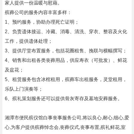
家人提供一份温暖与慰藉。
殡葬公司的服务内容丰富多样：
1、预约服务，协助办理死亡证明；
2、负责遗体接运、冷藏、消毒、清洗、穿衣、整容及火化
工作，提供遗体处理；
3、提供厅堂布置服务，包括花圈租售、挽联与横幅撰写；
4、销售和出租各类丧葬用品，供应寿衣（可批发）、鲜花
及盆花；
5、租赁服务包含冰棺租用，殡葬车出租服务，灵堂租用，
乐队上门演奏等；
6、殡礼策划服务还可以提供骨灰寄存及墓地安葬服务。
湘潭市便民殡仪馆白事丧事服务公司,将以良心,耐心,细心,爱
心,为客户提供殡葬悼念会,丧葬仪式,丧事布置,殡礼鲜花,室