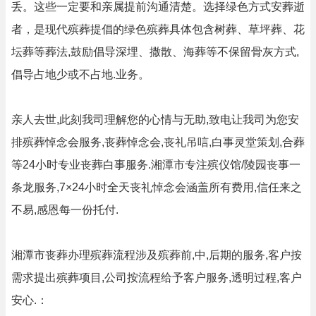
丢。这些一定要和亲属提前沟通清楚。选择绿色方式安葬逝
者，是现代殡葬提倡的绿色殡葬具体包含树葬、草坪葬、花
坛葬等葬法,鼓励倡导深埋、撒散、海葬等不保留骨灰方式,
倡导占地少或不占地.业务。
亲人去世,此刻我司理解您的心情与无助,致电让我司为您安
排殡葬悼念会服务,丧葬悼念会,丧礼吊唁,白事灵堂策划,合葬
等24小时专业丧葬白事服务.湘潭市专注殡仪馆/陵园丧事一
条龙服务,7×24小时全天丧礼悼念会涵盖所有费用,信任来之
不易,感恩每一份托付.
湘潭市丧葬办理殡葬流程涉及殡葬前,中,后期的服务,客户按
需求提出殡葬项目,公司按流程给予客户服务,透明过程,客户
安心.：