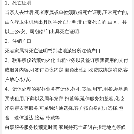
1、死亡证明
当亲人去世后,死者家属或单位须取得死亡证明,正常死亡的,
由医疗卫生机构出具医学死亡证明;非正常死亡的,由区、县
以上公/安、司/法部门出具死亡证明.
2、注销户口
死者家属持死亡证明书到驻地派出所注销户口.
3、联系殡仪馆预约火化,出租业务以及签订殡葬费用的支付
或服务内容,可签订协议约定,避免出现乱收费或绑定消费,客
户放心.协议.
4、遗体处理的殡葬业务有遗体,葬礼,丧品,用车,用餐,墓地购
买或租用,下葬以及周年祭拜,扫墓等,延伸服务如整容,化妆,
净身穿衣等服务,可单独沟通选择,客户按自身能力选择.包
含：遗体送达,接运,冷藏等.
白事服务服务按预定时间,家属持死亡证明在指定地点等候