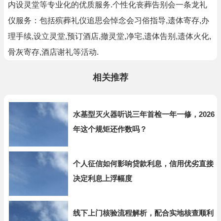
内设灵堂等专业化的优质服务.个性化丧葬告别会一条龙礼
仪服务：包括殡葬礼仪追思会悼念会习俗指导,遗体寄存,办
理手续,设立灵堂,预订酒店,撤灵堂,净宅,遗体告别,遗体火化,
骨灰寄存,酒店谢礼等活动.
相关推荐
水基型灭火器听说三年首检一年一修，2026
年这个规矩还作数吗？
个人征信如何影响贷款利息，信用优劣直接
决定利息上浮幅度
线下上门核验流程解析，配合实地核查顺利