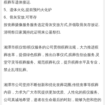
殡葬车遗体接运.
5、遗体火化,提前预约火化炉
6、骨灰安放,可寄存
按丧葬摄像服务服务选定骨灰安放方式,并领取骨灰存放证.
清明祭日家属持此证明来公墓祭扫.
湘潭市殡仪馆/殡仪服务的公司贯彻殡葬法规，大力推进殡
葬改革，提倡绿色殡葬，推出白事仪式,殡葬告别会服务,灵
堂守灵等殡葬服务。规范殡葬礼仪，提升殡葬水平及专业，
禁止乱埋乱葬。
湘潭市公司坚持不断创新和优化丧葬花圈,传统丧事等殡葬
内容，力求为广大市民提供更加优质、人性化的殡仪服务。
公司真诚地希望，逝者在生命最后的时刻，能够为您和您的