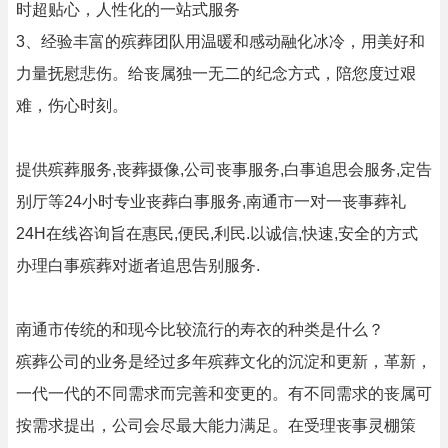
时超贴心，人性化的一站式服务
3、经验丰富的殡葬团队用温暖和感动融化冰冷，用美好和
力量抚慰悲伤。给丧属独一无二的纪念方式，陪您度过艰
难，伤心时刻。
提供殡葬服务,丧葬摄像,公司丧事服务,白事追思会服务,定告
别厅等24小时专业丧葬白事服务,南通市一对一丧事葬礼
24H在线咨询旨在惠民,便民,利民.以诚信,快速,安全的方式
办理白事殡葬对逝者追思告别服务.
南通市传统的和现今比较流行的寿衣的种类是什么？
殡葬公司的业务是经过多年殡葬文化的沉淀和更新，革新，
一代一代的不同需求而完善和变更的。有不同需求的丧属可
按需求提出，公司会尽最大能力满足。在受理丧事灵棚策