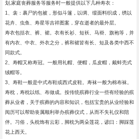
划,家庭丧葬服务等服务时一般提供以下几种寿衣：
1、衾：裹尸的包被，形似斗篷，以绸、缎面料织成，绣以
花卉、虫鱼、寿星等吉祥图案，穿在逝者的最外层。
寿衣包括衣、裤、裙。衣有长衫、短袄、马褂、旗袍等，并
有内衣、中衣、外衣之分，裤和裙皆有长、短及各类中西不
同款式。
2、寿帽又称寿冠。一般用礼帽、便帽，瓜皮帽，戴蚌壳式
绒帽等。
3、寿鞋一般是中式布鞋或西式皮鞋。寿袜一般为棉布袜。
寿枕，寿枕以纸、布做成。按传统殡葬行业一些有经验的殡
葬从业者，关于殡葬的内容和知识，包括宝贵的从业经验和
阅历可以帮助丧属顺利举办殡葬仪式，从而不失礼仪和陪
伴。习俗，头枕饰有云彩，脚枕为两朵莲花，谚曰：脚踩莲
花上西天。