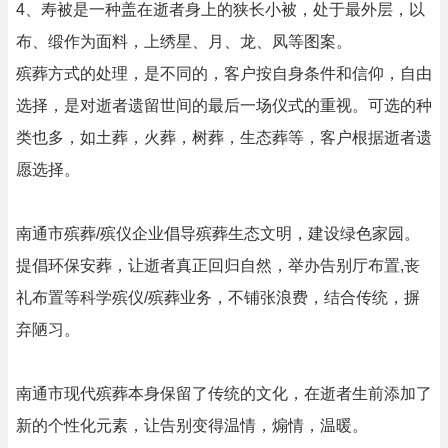
4、寿被是一种盖在逝者身上的狭长小被，处于最外层，以
布、缎作为面料，上绣星、月、龙、凤等图案。
殡葬方式的处理，是不同的，客户按自身条件和信仰，自由
选择，是对逝者遗留世间的最后一场仪式的重视。可选的种
类也多，如土葬，火葬，树葬，生态葬等，客户根据逝者遗
愿选择。
南通市殡葬/殡仪企业倡导殡葬生态文明，建设绿色家园。
提倡环保安葬，让逝者真正回归自然，举办告别厅布置,丧
礼布置等科学殡仪/殡葬业务，不铺张浪费，结合传统，摒
弃陋习。
南通市现代殡葬本身保留了传统的文化，在逝者生前添加了
新的个性化元素，让告别变得温情，煽情，温暖。