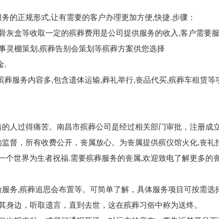
务的正规形式,让有需要的客户办理更加方便,快捷.步骤：
材,骨灰盒等收取一定的殡葬费用是公司提供服务的收入,客户需要
,白事灵棚策划,殡葬告别会策划等殡葬方案供您选择
.
排殡葬服务内容多,包含遗体运输,葬礼举行,丧品代买,殡葬车租赁等
着的人过得痛苦。南昌市殡葬公司是经过相关部门审批，注册成
监督，所有收费公开，丧属放心。为丧属提供殡仪馆火化,丧礼
一个世界为生者祝福.需要殡葬服务的丧属,欢迎致电了解更多的丧
服务,殡葬追思会布置等。可简单了解，具体服务项目可按需选
在其身边，听取遗言，直到去世，这在殡葬习俗中称为送终。