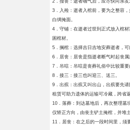
2．报丧：逝者咽气后，应尽快向亲
3．入殓：逝者入棺前，要为之整容，
白绸掩面。
4．守铺：在逝者过世到正式放入棺
困棺材。
5．搁棺：选择吉日吉地安葬逝者，
6．居丧：居丧是指逝者断气时起丧属
7．吊唁：吊唁是丧葬礼俗中比较重
8．接三：接三也叫迎三、送三。
9．出殡：出殡又叫出山，出殡要先
租赁可助力遗体的运输可冷藏，跨省
10．落葬：到达墓地后，再次整理
仪矫正方向，由丧主铲土掩棺，并堆
11．居丧：在之后的一段时间里，须