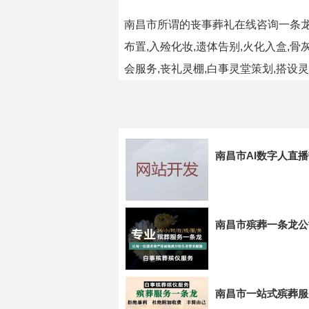
南昌市所谓的丧事葬礼在线咨询一条龙
布置,入殓化妆,遗体告别,火化入盒,
会服务,丧礼灵棚,白事灵堂策划,搭设灵
南昌市AI数字人直
南昌市殡葬一条龙公
南昌市一站式殡葬服