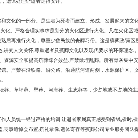
眠，遗体处理让逝者走得安详。
和文化的一部分。是生者为死者而建立、形成、发展起来的文化
行火化。严格合理实事求是划分的火化区进行火化。凡在火化区
熟后再推行火化，尊重少数民族的丧葬习俗。这是殡葬政/策区
色,讲究人文关怀,尊重逝者及殡葬文化以及现代要求的环保理念.
、资源安全和提高殡葬综合效益.严禁散埋乱葬。所有骨灰集中
仪馆。严禁在沿铁路、沿公路、沿通航河道两侧，水源保护区、
墓。
花坛葬、草坪葬、壁葬、河海葬、生态葬等，少占地或不占地的生
。
作人员统一经过严格的培训,让逝者家属真正感受到省钱,省时,省
,丧事追悼会布置,殡礼录像,遗体寄存等殡葬公司专业服务团队提