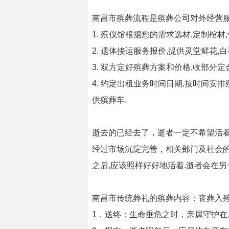
南昌市殡葬流程是殡葬公司对外经营服
1. 殡仪馆根据您的需求选材,定制棺
2. 遗体接运服务报价,提供灵堂鲜花
3. 双方定好殡葬方案和价格,收部分定金
4. 约定出租业务时间日期,按时间安
供殡葬车.
逝去的已经去了，逝者一定不希望活
经过市场沉淀完善，相关部门及社会的
之后,应该照样好好地活着.逝者会在另
南昌市传统葬礼的殡葬内容：丧葬入殓
1．送终：生命垂危之时，亲属守护