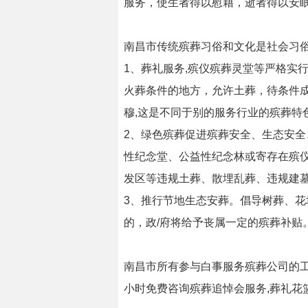
服务，使生者得以慰藉，逝者得以安
南昌市传统殡葬习俗和文化是社会习俗
1、葬礼服务,殡仪殡葬灵堂等严格实
火葬条件的地方，允许土葬，待条件成
穆,这是不同于别的服务行业的殡葬特
2、绿色殡葬促进殡葬安全、生态安全
性纪念堂、公益性纪念林或寄存在殡
发区等违规土葬、散埋乱葬、违规建
3、推行节地生态安葬。倡导树葬、
的，政/府将给予丧属一定的殡葬补贴
南昌市所有参与白事服务殡葬公司的工
小时免费咨询殡葬追悼会服务,葬礼花篮