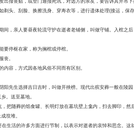
友发出报丧贴，或登门通报死讯，对远方的亲友，要告诉其开吊下
如剃头、刮脸、换擦洗身、穿寿衣等，进行遗体处理(接运，保存
材期间，亲人要昼夜轮流守护在逝者老铺侧，叫做守铺。入棺之后
可能要停枢在家，称为搁棺或停棺。
服丧。
要的内容，方式因各地风俗不同而有区别。
请阴阳先生选择吉日吉时，叫做开殃榜。现代出殡安葬一般在陵园
返乡。送至墓地。
墓坑，把随葬的馅食罐、长明灯放在墓坑壁上龛内，扫去脚印，然
土成坟堆。
要在生活的许多方面进行节制，以表示对逝者的哀悼和思念。这