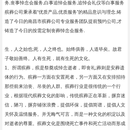
务,丧事悼念会服务,白事追悼会服务,追悼会礼仪等白事服务
殡葬公司秉承着“优质产品,优质服务”的精品意识与理念,铸
造了今日的南昌市殡葬公司专业服务团队提前预约公司,才
铸造了今日的按需定制丧葬悼念会服务.
生，人之始也;死，人之终也。始终俱善，人道毕矣。故君
子敬始善终。人有生死，就有生死的文化。
1、所谓殡葬，殡是祭奠或悼念逝者，即丧礼;葬则是安葬遗
体的行为。殡葬一方面在安置死者，另一方面又在安排招待
那些前来治丧、吊丧的人群。殡葬行业是很传统的一个行
业，根据现代殡葬文化的影响，传统殡葬正在革新，摒弃迷
信，陋习，摒弃铺张浪费，提倡环保，提倡简谱，提倡人文
关怀及温情服务。并无晦气可言，而是一种文化的积淀以及
对逝者的尊重。殡葬文化是围绕死亡事件和死亡活动而形成