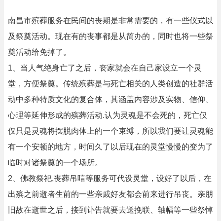
南昌市殡葬服务在民间的丧期是非常需要的，有一些仪式以
及祭奠活动。现在有的丧事都是从简办的，同时也将一些祭
奠活动给免掉了。
1、当人气绝身亡了之后，丧家就会在自己家设立一个灵
堂，方便祭奠。传统殡葬是与死亡相关的人类创造的社群活
动中多种特质文化的复合体，其涵盖内容涉及实物、信仰、
心理等延伸形成的殡葬活动.认为灵魂是不会死的，死亡仅
仅只是灵魂将摆脱肉体上的一个束缚，所以我们要让灵魂能
有一个安顿的地方，时间久了以后现在的灵堂慢慢的变为了
临时对诸祭奠的一个场所。
2、佛教祭祀,丧葬吊唁等服务可代设灵堂，设好了以后，在
出殡之前逝者生前的一些亲戚好友都会前来进行吊丧。亲朋
旧故在逝世之后，接到讣告就要去送挽联、轴幅等一些祭悼