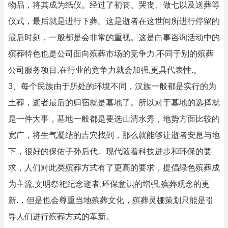
物品，将其成为纸仪。经过了初丧、哭丧、做七以及送葬等
仪式，最后就是进行下葬。这是逝者在这世间所进行停留的
最后时刻，一般都是会非常的重视。这是白事咨询活动中的
殡葬特色也是公司面向殡葬市场的竞争力,不同于别的殡葬
公司服务项目,在行业的竞争力就会加强,更具代表性.。
3、每个民族由于所处的环境不同，汉族一般都是实行的为
土葬，逝者最后的归宿就是墓地了。所以对于墓地的选择就
是一件大事，墓地一般都是要选山清水秀，地势方面比较的
宽广，将生气凝结的吉穴找到，那么就能够让逝者安息与地
下，很好的保佑子孙后代。现代随着科技进步和环保的要
求，人们对此类殡葬方式有了更高的要求，提倡绿色殡葬成
为主流,文明祭祀纪念逝者,环保意识的增强,殡葬观念的更
新.，但是也会尊重当地殡葬文化，殡葬灵棚策划只能是引
导人们进行殡葬方式的革新。