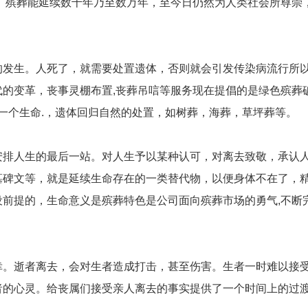
此。殡葬能延续数千年乃至数万年，至今日仍然为人类社会所尊崇
的发生。人死了，就需要处置遗体，否则就会引发传染病流行所
的变革，丧事灵棚布置,丧葬吊唁等服务现在提倡的是绿色殡葬
每一个生命.，遗体回归自然的处置，如树葬，海葬，草坪葬等。
安排人生的最后一站。对人生予以某种认可，对离去致敬，承认
墓碑文等，就是延续生命存在的一类替代物，以便身体不在了，
前提的，生命意义是殡葬特色是公司面向殡葬市场的勇气,不断完
幸。逝者离去，会对生者造成打击，甚至伤害。生者一时难以接
者的心灵。给丧属们接受亲人离去的事实提供了一个时间上的过