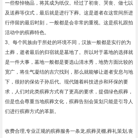
一些祭悼物品，将其成为纸仪。经过了初丧、哭丧、做七以
及送葬等仪式，最后就是进行下葬。这是逝者在这世间所进
行停留的最后时刻，一般都是会非常的重视。这是殡礼跟拍
活动中的殡葬特色。
3、每个民族由于所处的环境不同，汉族一般都是实行的为
土葬，逝者最后的归宿就是墓地了。所以对于墓地的选择就
是一件大事，墓地一般都是要选山清水秀，地势方面比较的
宽广，将生气凝结的吉穴找到，那么就能够让逝者安息与地
下，很好的保佑子孙后代。现代随着科技进步和环保的要
求，人们对此类殡葬方式有了更高的要求，提倡绿色殡葬，
但是也会尊重当地殡葬文化，殡葬告别会策划只能是引导人
们进行殡葬方式的革新。
收费合理,专业正规的殡葬服务一条龙,殡葬灵棚,葬礼策划,丧