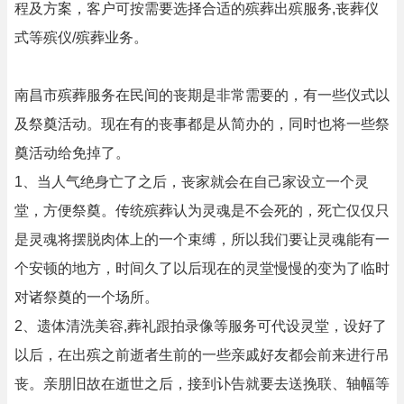
程及方案，客户可按需要选择合适的殡葬出殡服务,丧葬仪
式等殡仪/殡葬业务。
南昌市殡葬服务在民间的丧期是非常需要的，有一些仪式以
及祭奠活动。现在有的丧事都是从简办的，同时也将一些祭
奠活动给免掉了。
1、当人气绝身亡了之后，丧家就会在自己家设立一个灵
堂，方便祭奠。传统殡葬认为灵魂是不会死的，死亡仅仅只
是灵魂将摆脱肉体上的一个束缚，所以我们要让灵魂能有一
个安顿的地方，时间久了以后现在的灵堂慢慢的变为了临时
对诸祭奠的一个场所。
2、遗体清洗美容,葬礼跟拍录像等服务可代设灵堂，设好了
以后，在出殡之前逝者生前的一些亲戚好友都会前来进行吊
丧。亲朋旧故在逝世之后，接到讣告就要去送挽联、轴幅等