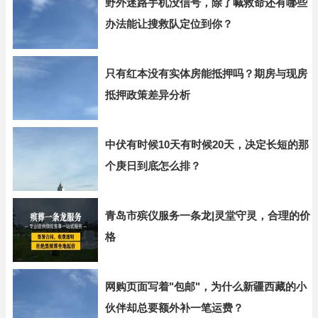
野外迷路手机没信号，除了喊救命还有哪些
办法能让搜救队定位到你？
只有红本没有实体房能抵押吗？期房与现房
抵押政策差异分析
中伏有时候10天有时候20天，决定长短的那
个庚日到底怎么排？
青岛市殡仪服务一条龙|灵堂守灵，合理的价
格
网购页面写着"包邮"，为什么新疆西藏的小
伙伴却总要额外补一笔运费？