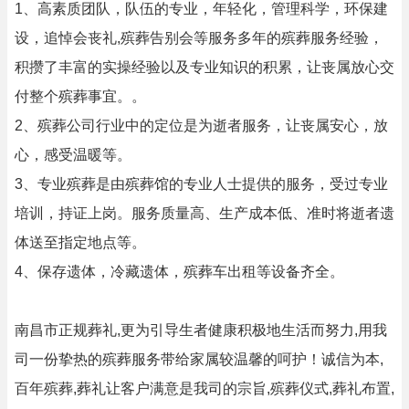
1、高素质团队，队伍的专业，年轻化，管理科学，环保建
设，追悼会丧礼,殡葬告别会等服务多年的殡葬服务经验，
积攒了丰富的实操经验以及专业知识的积累，让丧属放心交
付整个殡葬事宜。。
2、殡葬公司行业中的定位是为逝者服务，让丧属安心，放
心，感受温暖等。
3、专业殡葬是由殡葬馆的专业人士提供的服务，受过专业
培训，持证上岗。服务质量高、生产成本低、准时将逝者遗
体送至指定地点等。
4、保存遗体，冷藏遗体，殡葬车出租等设备齐全。
南昌市正规葬礼,更为引导生者健康积极地生活而努力,用我
司一份挚热的殡葬服务带给家属较温馨的呵护！诚信为本,
百年殡葬,葬礼让客户满意是我司的宗旨,殡葬仪式,葬礼布置,