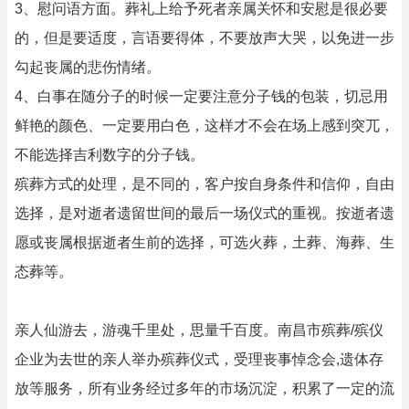
3、慰问语方面。葬礼上给予死者亲属关怀和安慰是很必要
的，但是要适度，言语要得体，不要放声大哭，以免进一步
勾起丧属的悲伤情绪。
4、白事在随分子的时候一定要注意分子钱的包装，切忌用
鲜艳的颜色、一定要用白色，这样才不会在场上感到突兀，
不能选择吉利数字的分子钱。
殡葬方式的处理，是不同的，客户按自身条件和信仰，自由
选择，是对逝者遗留世间的最后一场仪式的重视。按逝者遗
愿或丧属根据逝者生前的选择，可选火葬，土葬、海葬、生
态葬等。
亲人仙游去，游魂千里处，思量千百度。南昌市殡葬/殡仪
企业为去世的亲人举办殡葬仪式，受理丧事悼念会,遗体存
放等服务，所有业务经过多年的市场沉淀，积累了一定的流