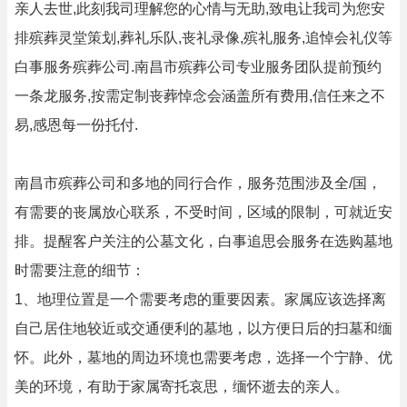
亲人去世,此刻我司理解您的心情与无助,致电让我司为您安
排殡葬灵堂策划,葬礼乐队,丧礼录像,殡礼服务,追悼会礼仪等
白事服务殡葬公司.南昌市殡葬公司专业服务团队提前预约
一条龙服务,按需定制丧葬悼念会涵盖所有费用,信任来之不
易,感恩每一份托付.
南昌市殡葬公司和多地的同行合作，服务范围涉及全/国，
有需要的丧属放心联系，不受时间，区域的限制，可就近安
排。提醒客户关注的公墓文化，白事追思会服务在选购墓地
时需要注意的细节：
1、地理位置是一个需要考虑的重要因素。家属应该选择离
自己居住地较近或交通便利的墓地，以方便日后的扫墓和缅
怀。此外，墓地的周边环境也需要考虑，选择一个宁静、优
美的环境，有助于家属寄托哀思，缅怀逝去的亲人。